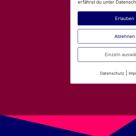
erfährst du unter Datensch
Erlauben
Ablehnen
Einzeln auswä
|
Datenschutz
Imp